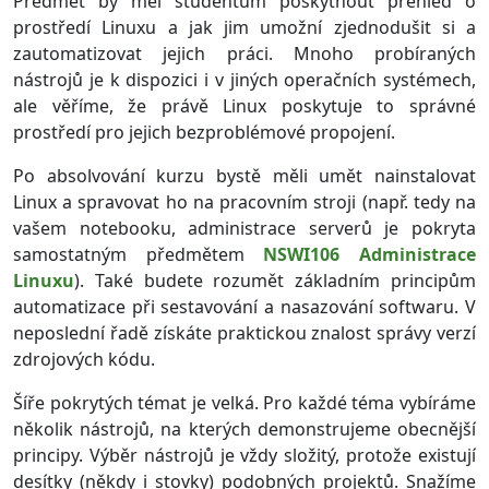
Předmět by měl studentům poskytnout přehled o
prostředí Linuxu a jak jim umožní zjednodušit si a
zautomatizovat jejich práci. Mnoho probíraných
nástrojů je k dispozici i v jiných operačních systémech,
ale věříme, že právě Linux poskytuje to správné
prostředí pro jejich bezproblémové propojení.
Po absolvování kurzu bystě měli umět nainstalovat
Linux a spravovat ho na pracovním stroji (např. tedy na
vašem notebooku, administrace serverů je pokryta
samostatným předmětem
NSWI106 Administrace
Linuxu
). Také budete rozumět základním principům
automatizace při sestavování a nasazování softwaru. V
neposlední řadě získáte praktickou znalost správy verzí
zdrojových kódu.
Šíře pokrytých témat je velká. Pro každé téma vybíráme
několik nástrojů, na kterých demonstrujeme obecnější
principy. Výběr nástrojů je vždy složitý, protože existují
desítky (někdy i stovky) podobných projektů. Snažíme