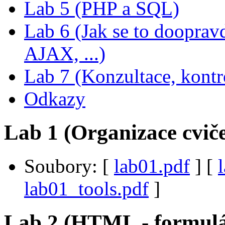
Lab 5 (PHP a SQL)
Lab 6 (Jak se to dooprav
AJAX, ...)
Lab 7 (Konzultace, kontr
Odkazy
Lab 1 (Organizace cvič
Soubory:
[
lab01.pdf
] [
lab01_tools.pdf
]
Lab 2 (HTML - formulář