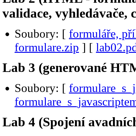
validace, vyhledávače, c
Soubory: [
formuláře, př
formulare.zip
] [
lab02.p
Lab 3 (generované HTM
Soubory:
[
formulare_s_j
formulare_s_javascriptem
Lab 4 (Spojení avadních