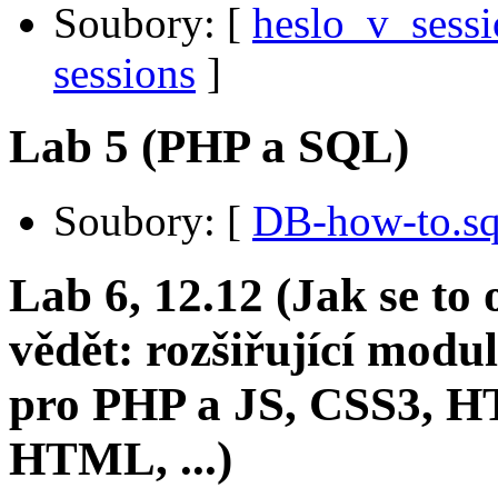
Soubory:
[
heslo_v_sessi
sessions
]
Lab 5 (PHP a SQL)
Soubory:
[
DB-how-to.sq
Lab 6, 12.12 (Jak se to
vědět: rozšiřující mo
pro PHP a JS, CSS3, H
HTML, ...)