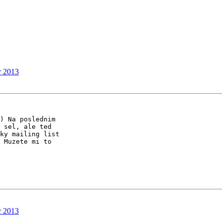
r 2013
) Na poslednim

 sel, ale ted

ky mailing list

 Muzete mi to

r 2013