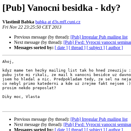
[Pub] Vanocni besidka - kdy?
Vlastimil Babka
babka at d3s.mff.cuni.cz
Fri Nov 22 23:25:50 CET 2013
Previous message (by thread):
[Pub] Irregular Pub mailing list
Next message (by thread):
[Pub] Fwd: Vyrocni vanocni semina
Messages sorted by:
[ date ]
[ thread ]
[ subject ]
[ author ]
Ahoj,

kdyz mame ten hezky mailing list tak ho hned zneuziju :
pubu jste mi rikali, ze mail k vanocni besidce uz davno
jsem ho hledal a nic. Predpokladam tedy, ze sel na neja
co nebyl primo katederni a kde uz zrejme fakt nejsem :)
prosim nekdo preposlat?

Diky moc, Vlasta

Previous message (by thread):
[Pub] Irregular Pub mailing list
Next message (by thread):
[Pub] Fwd: Vyrocni vanocni semina
Messages sorted by:
[ date ]
[ thread ]
[ subject ]
[ author ]