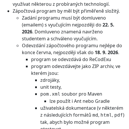
využívat některou z probíraných technologií.
Zápočtová program by měl být přiměřeně složitý.
Zadání programu musí být domluveno
(emailem) s vyučujícím nejpozději do
22. 5.
2026
. Domluveno znamená navrženo
studentem a schváleno vyučujícím.
Odevzdání zápočtového programu nejlépe do
konce června, nejpozději však do
18. 9. 2026
.
program se odevzdává do ReCodExu
program odevzdávejte jako ZIP archiv, ve
kterém jsou:
zdrojáky,
unit testy,
soubor pro Maven
pom.xml
lze použít i Ant nebo Gradle
uživatelská dokumentace (v některém
z následujících formátů
,
,
)
md
html
pdf
tak, abych bylo možné program
otestovat,