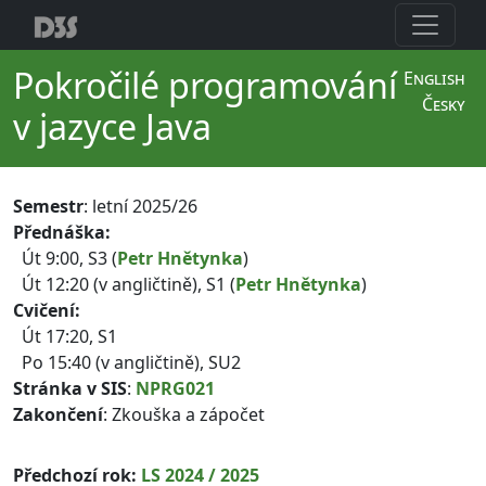
Pokročilé programování
English
Česky
v jazyce Java
Semestr
: letní 2025/26
Přednáška:
Út 9:00, S3 (
Petr Hnětynka
)
Út 12:20 (v angličtině), S1 (
Petr Hnětynka
)
Cvičení:
Út 17:20, S1
Po 15:40 (v angličtině), SU2
Stránka v SIS
:
NPRG021
Zakončení
: Zkouška a zápočet
Předchozí rok:
LS 2024 / 2025