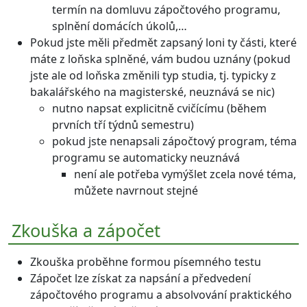
termín na domluvu zápočtového programu,
splnění domácích úkolů,…
Pokud jste měli předmět zapsaný loni ty části, které
máte z loňska splněné, vám budou uznány (pokud
jste ale od loňska změnili typ studia, tj. typicky z
bakalářského na magisterské, neuznává se nic)
nutno napsat explicitně cvičícímu (během
prvních tří týdnů semestru)
pokud jste nenapsali zápočtový program, téma
programu se automaticky neuznává
není ale potřeba vymýšlet zcela nové téma,
můžete navrnout stejné
Zkouška a zápočet
Zkouška proběhne formou písemného testu
Zápočet lze získat za napsání a předvedení
zápočtového programu a absolvování praktického