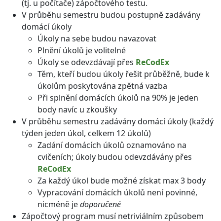
(tj. u počítače) zápočtového testu.
V průběhu semestru budou postupně zadávány
domácí úkoly
Úkoly na sebe budou navazovat
Plnění úkolů je volitelné
Úkoly se odevzdávají přes
ReCodEx
Těm, kteří budou úkoly řešit průběžně, bude k
úkolům poskytována zpětná vazba
Při splnění domácích úkolů na 90% je jeden
body navíc u zkoušky
V průběhu semestru zadávány domácí úkoly (každý
týden jeden úkol, celkem 12 úkolů)
Zadání domácích úkolů oznamováno na
cvičeních; úkoly budou odevzdávány přes
ReCodEx
Za každý úkol bude možné získat max 3 body
Vypracování domácích úkolů není povinné,
nicméně je
doporučené
Zápočtový program musí netriviálním způsobem