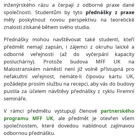
inženýrského rázu a čerpají z odborné praxe dané
společnosti. Studentům by tyto
přednášky z praxe
měly poskytnout novou perspektivu na teoretické
znalosti získané během svého studia.
Přednášky mohou navštěvovat také studenti, kteří
předmět nemají zapsán, i zájemci z okruhu laické a
odborné veřejnosti (až do vyčerpání kapacity
posluchárny). Protože budova MFF UK na
Malostranském náměstí není již volně přístupná pro
nefakultní veřejnost, nemáte-li čipovou kartu UK,
požádejte prosím službu na recepci, aby vás do budovy
pustila za účelem návštěvy přednášky z cyklu Firemní
semináře.
V rámci předmětu vystupují členové
partnerského
programu MFF UK
, ale předmět je otevřen všem
společnostem, které dovedou nabídnout zajímavou
odbornou přednášku.