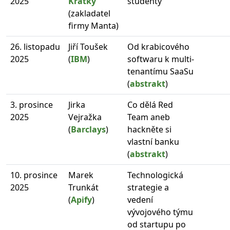
2025
Krátký
studenty
(zakladatel
firmy Manta)
26. listopadu
Jiří Toušek
Od krabicového
2025
(
IBM
)
softwaru k multi-
tenantímu SaaSu
(
abstrakt
)
3. prosince
Jirka
Co dělá Red
2025
Vejražka
Team aneb
(
Barclays
)
hackněte si
vlastní banku
(
abstrakt
)
10. prosince
Marek
Technologická
2025
Trunkát
strategie a
(
Apify
)
vedení
vývojového týmu
od startupu po