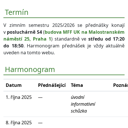
Termín
V zimním semestru 2025/2026 se přednášky konají
v
posluchárně S4
(
budova MFF UK na Malostranském
náměstí 25, Praha 1
) standardně ve
středu od 17:20
do 18:50
. Harmonogram přednášek je vždy aktuálně
uveden na tomto webu.
Harmonogram
Datum
Přednášející
Téma
Pozn
1. října 2025
—
úvodní
informativní
schůzka
8. října 2025
—