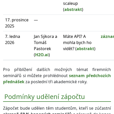
scaleup
(
abstrakt
)
17. prosince
—
2025
7. ledna
Jan Sýkora a
Máte API? A
zázn
2026
Tomáš
mohla bych ho
Pastorek
vidět? (
abstrakt
)
(
H2O.ai
)
Pro přiblížení dalších možných témat firemních
seminářů si můžete prohlédnout
seznam předchozích
přednášek
za poslední tři akademické roky.
Podmínky udělení zápočtu
Zápočet bude udělen těm studentům, kteří se zúčastní