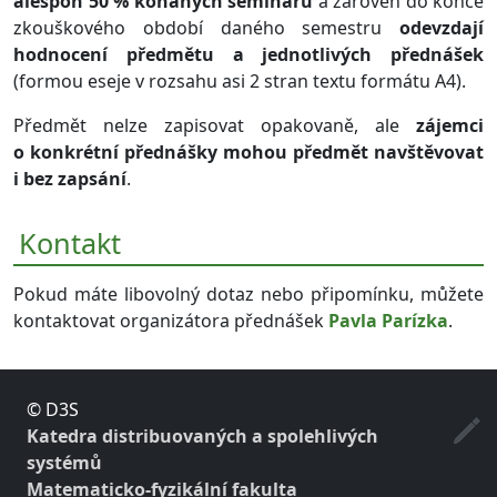
alespoň 50 % konaných seminářů
a zároveň do konce
zkouškového období daného semestru
odevzdají
hodnocení předmětu a jednotlivých přednášek
(formou eseje v rozsahu asi 2 stran textu formátu A4).
Předmět nelze zapisovat opakovaně, ale
zájemci
o konkrétní přednášky mohou předmět navštěvovat
i bez zapsání
.
Kontakt
Pokud máte libovolný dotaz nebo připomínku, můžete
kontaktovat organizátora přednášek
Pavla Parízka
.
© D3S
Katedra distribuovaných a spolehlivých
systémů
Matematicko-fyzikální fakulta