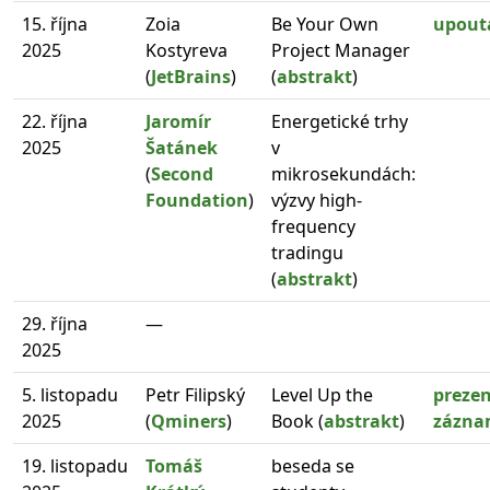
15. října
Zoia
Be Your Own
upout
2025
Kostyreva
Project Manager
(
JetBrains
)
(
abstrakt
)
22. října
Jaromír
Energetické trhy
2025
Šatánek
v
(
Second
mikrosekundách:
Foundation
)
výzvy high-
frequency
tradingu
(
abstrakt
)
29. října
—
2025
5. listopadu
Petr Filipský
Level Up the
prezen
2025
(
Qminers
)
Book (
abstrakt
)
zázna
19. listopadu
Tomáš
beseda se