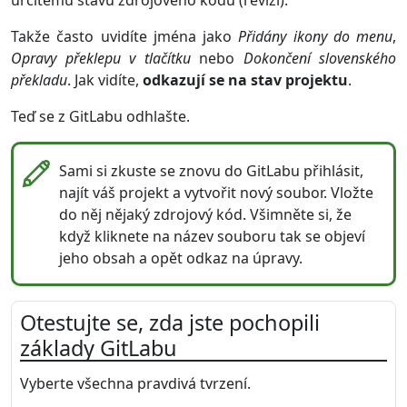
určitému stavu zdrojového kódu (revizi).
Takže často uvidíte jména jako
Přidány ikony do menu
,
Opravy překlepu v tlačítku
nebo
Dokončení slovenského
překladu
. Jak vidíte,
odkazují se na stav projektu
.
Teď se z GitLabu odhlašte.
Sami si zkuste se znovu do GitLabu přihlásit,
najít váš projekt a vytvořit nový soubor. Vložte
do něj nějaký zdrojový kód. Všimněte si, že
když kliknete na název souboru tak se objeví
jeho obsah a opět odkaz na úpravy.
Otestujte se, zda jste pochopili
základy GitLabu
Vyberte všechna pravdivá tvrzení.