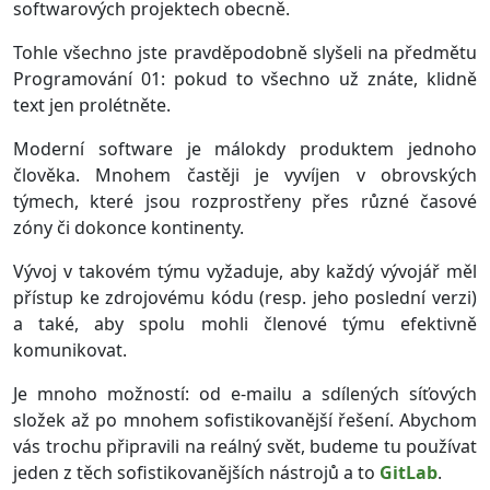
softwarových projektech obecně.
Tohle všechno jste pravděpodobně slyšeli na předmětu
Programování 01: pokud to všechno už znáte, klidně
text jen prolétněte.
Moderní software je málokdy produktem jednoho
člověka. Mnohem častěji je vyvíjen v obrovských
týmech, které jsou rozprostřeny přes různé časové
zóny či dokonce kontinenty.
Vývoj v takovém týmu vyžaduje, aby každý vývojář měl
přístup ke zdrojovému kódu (resp. jeho poslední verzi)
a také, aby spolu mohli členové týmu efektivně
komunikovat.
Je mnoho možností: od e-mailu a sdílených síťových
složek až po mnohem sofistikovanější řešení. Abychom
vás trochu připravili na reálný svět, budeme tu používat
jeden z těch sofistikovanějších nástrojů a to
GitLab
.