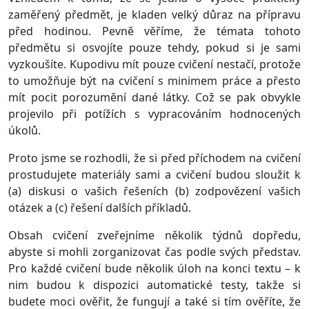
zaměřený předmět, je kladen velký důraz na přípravu
před hodinou. Pevně věříme, že témata tohoto
předmětu si osvojíte pouze tehdy, pokud si je sami
vyzkoušíte. Kupodivu mít pouze cvičení nestačí, protože
to umožňuje být na cvičení s minimem práce a přesto
mít pocit porozumění dané látky. Což se pak obvykle
projevilo při potížích s vypracováním hodnocených
úkolů.
Proto jsme se rozhodli, že si před příchodem na cvičení
prostudujete materiály sami a cvičení budou sloužit k
(a) diskusi o vašich řešeních (b) zodpovězení vašich
otázek a (c) řešení dalších příkladů.
Obsah cvičení zveřejníme několik týdnů dopředu,
abyste si mohli zorganizovat čas podle svých představ.
Pro každé cvičení bude několik úloh na konci textu – k
nim budou k dispozici automatické testy, takže si
budete moci ověřit, že fungují a také si tím ověříte, že