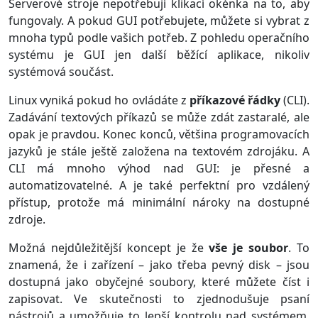
Serverové stroje nepotřebují klikací okénka na to, aby
fungovaly. A pokud GUI potřebujete, můžete si vybrat z
mnoha typů podle vašich potřeb. Z pohledu operačního
systému je GUI jen další běžící aplikace, nikoliv
systémová součást.
Linux vyniká pokud ho ovládáte z
příkazové řádky
(CLI).
Zadávání textových příkazů se může zdát zastaralé, ale
opak je pravdou. Konec konců, většina programovacích
jazyků je stále ještě založena na textovém zdrojáku. A
CLI má mnoho výhod nad GUI: je přesné a
automatizovatelné. A je také perfektní pro vzdálený
přístup, protože má minimální nároky na dostupné
zdroje.
Možná nejdůležitější koncept je že
vše je soubor
. To
znamená, že i zařízení – jako třeba pevný disk – jsou
dostupná jako obyčejné soubory, které můžete číst i
zapisovat. Ve skutečnosti to zjednodušuje psaní
nástrojů a umožňuje to lepší kontrolu nad systémem.