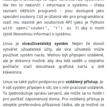
Ale tím to nekončí: i informace o systému – třeba
seznam běžících programů – jsou dostupné jako
speciální soubory. Což je úžasná věc pro programátora:
stačí mu vlastně jen souborové API (jako je Pythoní
) aby si mohl
with open("soubor", "r") as f
zjistit libovolnou informaci o systému.
Linux je
víceuživatelský systém
. Nejen že dovolí
vytvářet uživatelské účty, ale více uživatelů může
používat systém naráz. Mohou být připojeni vzdáleně,
ale je dokonce možné, aby dva lidé seděli u stejného
počítače: stačí dvouhlavá grafická karta a dvě
klávesnice.
Linux se také pyšní podporou pro
vzdálený přístup
. Je-
li váš systém připojen k síti, lze s ním pracovat vzdáleně.
To zjednodušuje správu serverů, ale může se to hodit i
pro počítač zapomenutý doma. Pro vzdálený přístup je
obvykle preferována příkazová řádka, ale je možné se