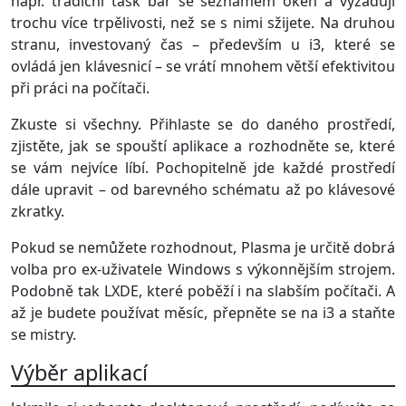
např. tradiční task bar se seznamem oken a vyžadují
trochu více trpělivosti, než se s nimi sžijete. Na druhou
stranu, investovaný čas – především u i3, které se
ovládá jen klávesnicí – se vrátí mnohem větší efektivitou
při práci na počítači.
Zkuste si všechny. Přihlaste se do daného prostředí,
zjistěte, jak se spouští aplikace a rozhodněte se, které
se vám nejvíce líbí. Pochopitelně jde každé prostředí
dále upravit – od barevného schématu až po klávesové
zkratky.
Pokud se nemůžete rozhodnout, Plasma je určitě dobrá
volba pro ex-uživatele Windows s výkonnějším strojem.
Podobně tak LXDE, které poběží i na slabším počítači. A
až je budete používat měsíc, přepněte se na i3 a staňte
se mistry.
Výběr aplikací