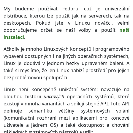
My budeme používat Fedoru, což je univerzální
distribuce, kterou lze použít jak na serverech, tak na
desktopech. Pokud jste v Linuxu nováčci, velmi
doporučujeme držet se naší volby a použít
naší
instalaci
.
Ačkoliv je mnoho Linuxových konceptů i programového
vybavení dostupných i na jiných operačních systémech,
Linux je dodává v jednom hezky upraveném balení. A
také si myslíme, že jen Linux nabízí prostředí pro jejich
bezproblémovou spolupráci.
Linux není koncepčně unikátní systém: navazuje na
dlouhou historii
unixových
operačních systémů, které
existují v mnoha variantách a sdílejí stejné API. Toto API
definuje sémantiku většiny systémových volání
(komunikační rozhraní mezi aplikacemi pro koncové
uživatele a jádrem OS) a také dostupnost a chování
základních systémových nástrojů a utilit.