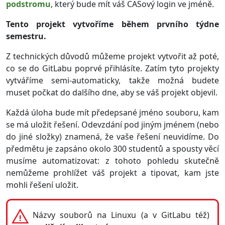
podstromu
, který bude mít váš CASový login ve jméně.
Tento projekt vytvoříme během prvního týdne
semestru.
Z technických důvodů můžeme projekt vytvořit až poté,
co se do GitLabu poprvé přihlásíte. Zatím tyto projekty
vytváříme semi-automaticky, takže možná budete
muset počkat do dalšího dne, aby se váš projekt objevil.
Každá úloha bude mít předepsané jméno souboru, kam
se má uložit řešení. Odevzdání pod jiným jménem (nebo
do jiné složky) znamená, že vaše řešení neuvidíme. Do
předmětu je zapsáno okolo 300 studentů a spousty věcí
musíme automatizovat: z tohoto pohledu skutečně
nemůžeme prohlížet váš projekt a tipovat, kam jste
mohli řešení uložit.
Názvy souborů na Linuxu (a v GitLabu též)