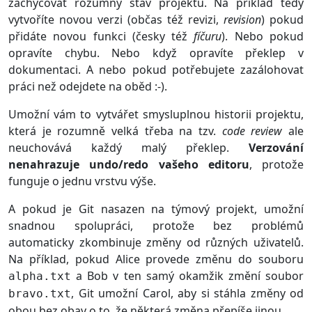
zachycovat rozumný stav projektu. Na příklad tedy
vytvoříte novou verzi (občas též revizi,
revision
) pokud
přidáte novou funkci (česky též
fíčuru
). Nebo pokud
opravíte chybu. Nebo když opravíte překlep v
dokumentaci. A nebo pokud potřebujete zazálohovat
práci než odejdete na oběd :-).
Umožní vám to vytvářet smysluplnou historii projektu,
která je rozumně velká třeba na tzv.
code review
ale
neuchovává každý malý překlep.
Verzování
nenahrazuje undo/redo vašeho editoru
, protože
funguje o jednu vrstvu výše.
A pokud je Git nasazen na týmový projekt, umožní
snadnou spolupráci, protože bez problémů
automaticky zkombinuje změny od různých uživatelů.
Na příklad, pokud Alice provede změnu do souboru
a Bob v ten samý okamžik změní soubor
alpha.txt
, Git umožní Carol, aby si stáhla změny od
bravo.txt
obou bez obav o to, že některá změna přepíše jinou.