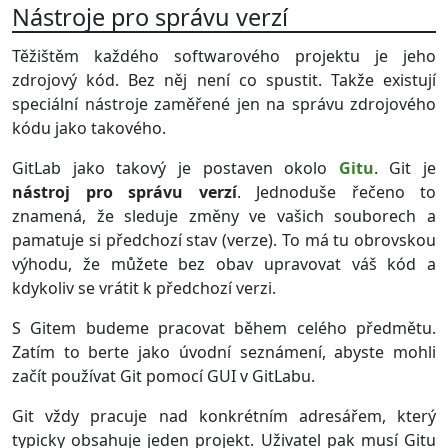
Nástroje pro správu verzí
Těžištěm každého softwarového projektu je jeho
zdrojový kód. Bez něj není co spustit. Takže existují
speciální nástroje zaměřené jen na správu zdrojového
kódu jako takového.
GitLab jako takový je postaven okolo
Gitu
. Git je
nástroj pro správu verzí
. Jednoduše řečeno to
znamená, že sleduje změny ve vašich souborech a
pamatuje si předchozí stav (verze). To má tu obrovskou
výhodu, že můžete bez obav upravovat váš kód a
kdykoliv se vrátit k předchozí verzi.
S Gitem budeme pracovat během celého předmětu.
Zatím to berte jako úvodní seznámení, abyste mohli
začít používat Git pomocí GUI v GitLabu.
Git vždy pracuje nad konkrétním adresářem, který
typicky obsahuje jeden projekt. Uživatel pak musí Gitu