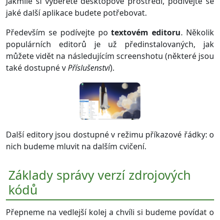
Jakmile si vyberete desktopové prostředí, podívejte se
jaké další aplikace budete potřebovat.
Především se podívejte po
textovém editoru
. Několik
populárních editorů je už předinstalovaných, jak
můžete vidět na následujícím screenshotu (některé jsou
také dostupné v
Příslušenství
).
Další editory jsou dostupné v režimu příkazové řádky: o
nich budeme mluvit na dalším cvičení.
Základy správy verzí zdrojových
kódů
Přepneme na vedlejší kolej a chvíli si budeme povídat o