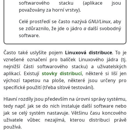
softwarového stacku (aplikace jsou
považovány za horní vrstvy).
Celé prostředí se často nazývá
GNU/Linux
, aby
se zdůraznilo, že jde o jádro
a
další svobodný
software.
Často také uslyšíte pojem
Linuxová distribuce
. To je
vznešené označení pro balíček Linuxového jádra (tj.
nejnižší části softwarového stacku) a uživatelských
aplikací. Existují
stovky distribucí
, některé si liší jen
výchozí tapetou na ploše, některé jsou určeny pro
specifické použití (třeba síťové testování).
Hlavní rozdíly jsou především na úrovni správy systému,
tedy např. jak se do nich instaluje další software nebo
jak se celý systém nastavuje. Většinu času koncového
uživatele vůbec nezajímá, kterou distribuci právě
používá.