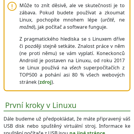
Může to znít děsivě, ale ve skutečnosti je to
zábava. Pokud budete používat a zkoumat
Linux, pochopíte mnohem lépe (
určitě
, ne
možná
), jak počítač a software funguje.
Z pragmatického hlediska se s Linuxem dříve
či později stejně setkáte. Znalost práce v něm
(ne proti němu) se vám vyplatí. Koneckonců
Android je postaven na Linuxu, od roku 2017
se Linux používá na
všech
superpočítačích z
TOP500 a pohání asi 80 % všech webových
stránek (
zdroj
).
První kroky v Linuxu
Dále budeme už předpokládat, že máte připravený váš
USB disk nebo spuštěný virtuální stroj. Informace ke
spuštění počítače z USB jsou
na jiné stránce
.