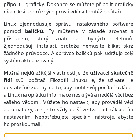
připojit i graficky. Dokonce se můžete připojit graficky
několikrát do různých prostředí na tomtéž počítači.
Linux zjednodušuje správu instalovaného software
pomocí
balíčků
. Ty můžeme v zásadě srovnat s
přístupem, který znáte z chytrých telefonů.
Zjednodušují instalaci, protože nemusíte klikat skrz
žádného průvodce. A správce balíčků pak udržuje celý
systém aktualizovaný.
Možná nejdůležitější vlastností je, že
uživatel skutečně
řídí
svůj počítač. Filozofií Linuxu je, že uživatel je
dostatečně zdatný na to, aby mohl svůj počítač ovládat
a Linux na oplátku informace neskrývá a nedělá věci bez
vašeho vědomí. Můžete ho nastavit, aby prováděl věci
automaticky, ale je to vždy další vrstva nad základním
nastavením. Nepotřebujete speciální nástroje, abyste
ho prozkoumali.