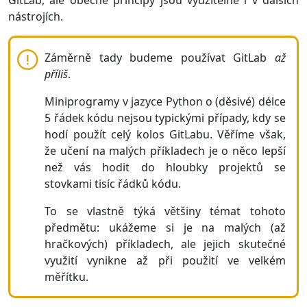
GitLab, ale obecné principy jsou využitelné i v dalších
nástrojích.
Záměrně tady budeme používat GitLab
až
příliš
.
Miniprogramy v jazyce Python o (děsivé) délce
5 řádek kódu nejsou typickými případy, kdy se
hodí použít celý kolos GitLabu. Věříme však,
že učení na malých příkladech je o něco lepší
než vás hodit do hloubky projektů se
stovkami tisíc řádků kódu.
To se vlastně týká většiny témat tohoto
předmětu: ukážeme si je na malých (až
hračkových) příkladech, ale jejich skutečné
využití vynikne až při použití ve velkém
měřítku.