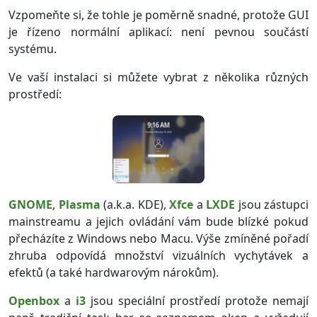
Vzpomeňte si, že tohle je poměrně snadné, protože GUI
je řízeno normální aplikací: není pevnou součástí
systému.
Ve vaší instalaci si můžete vybrat z několika různých
prostředí:
GNOME
,
Plasma
(a.k.a. KDE),
Xfce
a
LXDE
jsou zástupci
mainstreamu a jejich ovládání vám bude blízké pokud
přecházíte z Windows nebo Macu. Výše zmíněné pořadí
zhruba odpovídá množství vizuálních vychytávek a
efektů (a také hardwarovým nárokům).
Openbox
a
i3
jsou speciální prostředí protože nemají