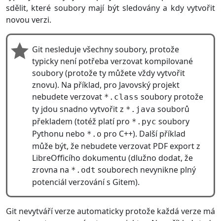
sdělit, které soubory mají být sledovány a kdy vytvořit
novou verzi.
Git nesleduje všechny soubory, protože
typicky není potřeba verzovat kompilované
soubory (protože ty můžete vždy vytvořit
znovu). Na příklad, pro Javovský projekt
nebudete verzovat
soubory protože
*.class
ty jdou snadno vytvořit z
souborů
*.java
překladem (totéž platí pro
soubory
*.pyc
Pythonu nebo
pro C++). Další příklad
*.o
může být, že nebudete verzovat PDF export z
LibreOfficího dokumentu (dlužno dodat, že
zrovna na
souborech nevynikne plný
*.odt
potenciál verzování s Gitem).
Git nevytváří verze automaticky protože každá verze má