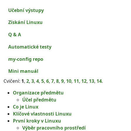
Učební výstupy
Získání Linuxu
Q & A
Automatické testy
my-config repo
Mini manuál
Cvičení:
1
,
2
,
3
,
4
,
5
,
6
,
7
,
8
,
9
,
10
,
11
,
12
,
13
,
14
.
Organizace předmětu
Účel předmětu
Co je Linux
Klíčové vlastnosti Linuxu
První kroky v Linuxu
Výběr pracovního prostředí