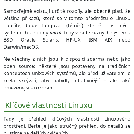
Samozřejmě existují určité rozdíly, ale obecně platí, že
většina příkazů, které se v tomto předmětu o Linuxu
naučíte, bude fungovat (téměř) stejně i v jiných
systémech z rodiny
unixů
: tedy v řadě různých systémů
BSD, Oracle Solaris, HP-UX, IBM AIX nebo
Darwin/macOS.
Ne všechny z nich jsou k dispozici zdarma nebo jako
open source; některé jsou postaveny na tradičních
konceptech unixových systémů, ale před uživatelem je
zcela skrývají, aby nabídly intuitivnější – ale také
omezenější – rozhraní.
Klíčové vlastnosti Linuxu
Tady je přehled klíčových vlastností Linuxového
prostředí. Berte je jako stručný přehled, do detailů se
pustíme na dalších cvičeních.