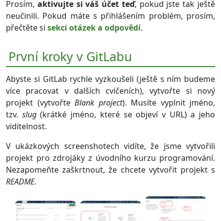
Prosím,
aktivujte si váš účet teď
, pokud jste tak ještě
neučinili. Pokud máte s přihlášením problém, prosím,
přečtěte si
sekci otázek a odpovědí
.
První kroky v GitLabu
Abyste si GitLab rychle vyzkoušeli (ještě s ním budeme
více pracovat v dalších cvičeních), vytvořte si nový
projekt (vytvořte
Blank project
). Musíte vyplnit jméno,
tzv.
slug
(krátké jméno, které se objeví v URL) a jeho
viditelnost.
V ukázkových screenshotech vidíte, že jsme vytvořili
projekt pro zdrojáky z úvodního kurzu programování.
Nezapomeňte zaškrtnout, že chcete vytvořit projekt s
README
.