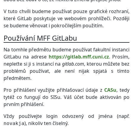
V tuto chvíli budeme používat pouze grafické rozhraní,
které GitLab poskytuje ve webovém prohlížeči. Později
se budeme věnovat i pokročilejším použitím.
Používání MFF GitLabu
Na tomhle předmětu budeme používat fakultní instanci
GitLabu na adrese
https://gitlab.mff.cuni.cz
. Prosím,
nepleťte si ji s instancí na
gitlab.com
, kterou můžete bez
problémů používat, ale není nijak spjatá s tímto
předmětem.
Pro přihlášení využijte přihlašovací údaje z
CASu
, tedy
tytéž co fungují do SISu. Váš účet bude aktivován po
prvním přihlášení.
Vždy používejte login odvozený od jména (např.
), nikoliv ten číselný.
novakja